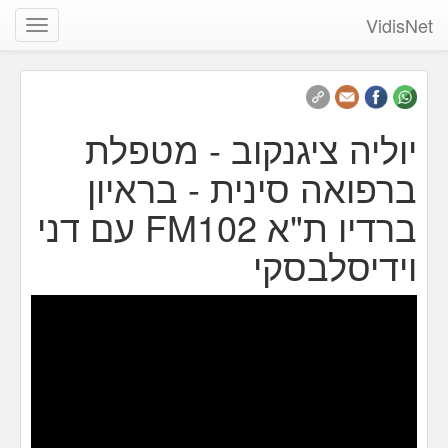
VidisNet
שנה
ניווט
יוליה ציגנקוב - מטפלת
ברפואה סינית - בראיון
ברדיו ת"א FM102 עם דני
וידיסלבסקי