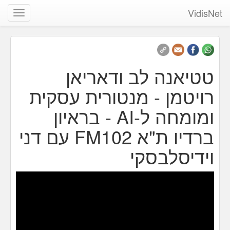
VidisNet
שנה
ניווט
טטיאנה לב ודאריאן
רויטמן - מנטורית עסקית
ומומחה ל-AI - בראיון
ברדיו ת"א FM102 עם דני
וידיסלבסקי