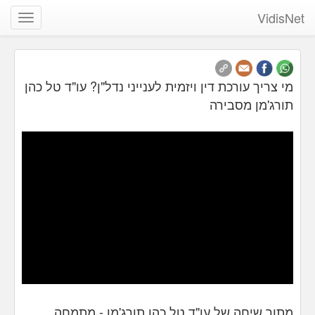
VidisNet
שנה
ניווט
מי צריך עורכת דין ויזמית לענייני נדל"ן? עו"ד טל כהן
תורג'מן מסבירה
מתוך שיחה של עו"ד טל כהן תורג'מן - מתמחה