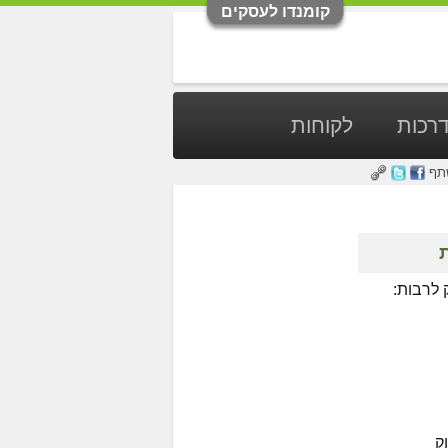
קומנדו לעסקים
רכות
לקוחות
תף
ת
 לרבות:
ק