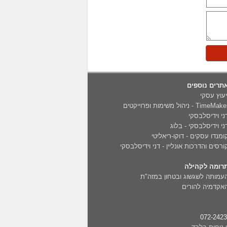
תרים נוספים
יעוץ עסקי
TimeMak - ניהול משימות ופרוייקטים
ני וידיסלבסקי
ני וידיסלבסקי - בלוג
ומנדו עסקים - דוקו-ריאליטי
ורסים והדרכות אונליין - דני וידיסלבסקי
רומה לקהילה
עמותה לשגשוג ובטחון במזה"ת
אקדמיה להורים