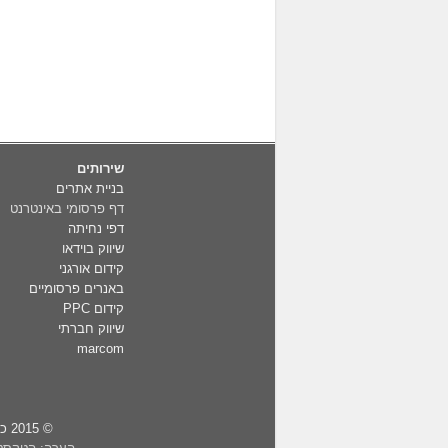
שירותים
בניית אתרים
דף פרסומי באינטרנט
דפי נחיתה
שיווק בוידאו
קידום אורגני
באנרים פרסומיים
קידום PPC
שיווק חברתי
marcom
© 2015 כל הזכויות שמורות • וידיס שירותי ניהול בע"מ. ת.ד 515 גני תקווה 55900 • טלפון: 072-2423333